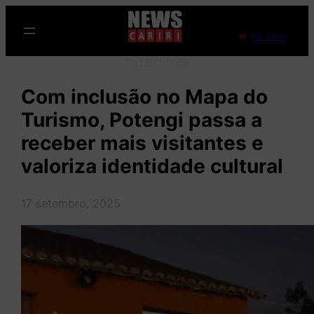
Pular
para
Ao Vivo
o
Publicidade
conteúdo
Com inclusão no Mapa do
Turismo, Potengi passa a
receber mais visitantes e
valoriza identidade cultural
17 setembro, 2025