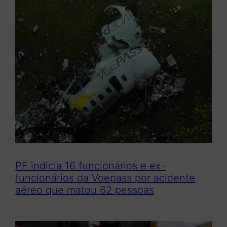
u
i
s
a
r
PF indicia 16 funcionários e ex-
funcionários da Voepass por acidente
aéreo que matou 62 pessoas