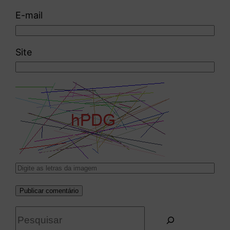
E-mail
Site
P
e