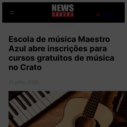
Pular
para
Ao Vivo
o
Publicidade
conteúdo
Escola de música Maestro
Azul abre inscrições para
cursos gratuitos de música
no Crato
31 julho, 2025