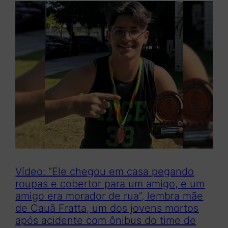
Vídeo: “Ele chegou em casa pegando
roupas e cobertor para um amigo, e um
amigo era morador de rua”, lembra mãe
de Cauã Fratta, um dos jovens mortos
após acidente com ônibus do time de