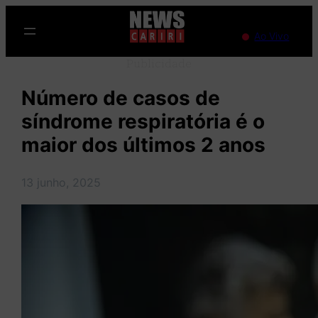
Pular
para
Ao Vivo
o
Publicidade
conteúdo
Número de casos de
síndrome respiratória é o
maior dos últimos 2 anos
13 junho, 2025