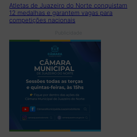
Atletas de Juazeiro do Norte conquistam
12 medalhas e garantem vagas para
competições nacionais
Publicidade