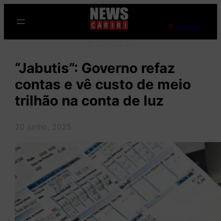
Pular
para
Ao Vivo
o
Publicidade
conteúdo
“Jabutis”: Governo refaz
contas e vê custo de meio
trilhão na conta de luz
20 junho, 2025