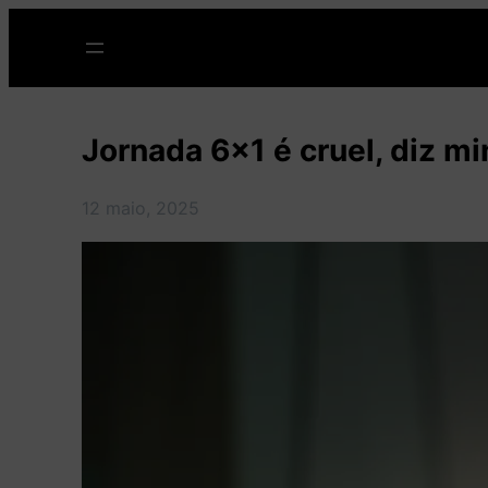
Pular
para
o
conteúdo
Jornada 6×1 é cruel, diz mi
12 maio, 2025