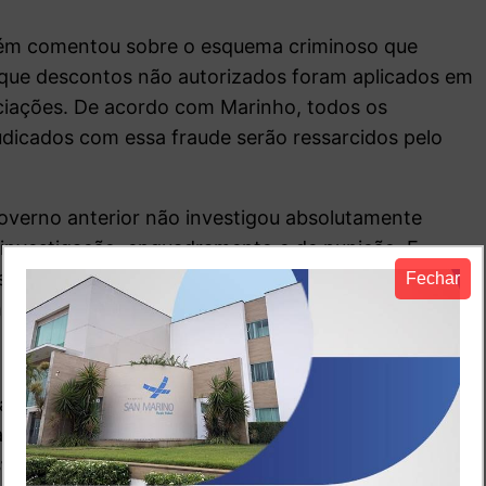
ambém comentou sobre o esquema criminoso que
 que descontos não autorizados foram aplicados em
ociações. De acordo com Marinho, todos os
dicados com essa fraude serão ressarcidos pelo
governo anterior não investigou absolutamente
 investigação, enquadramento e de punição. E
ionistas que eles serão ressarcidos de cada
Fechar
ente”, declarou.
lho visitou a
Feira Nacional da Reforma Agrária
, que
.
“Estamos mostrando para o Brasil o tamanho da
uma dizer que a agricultura no Brasil é um grande