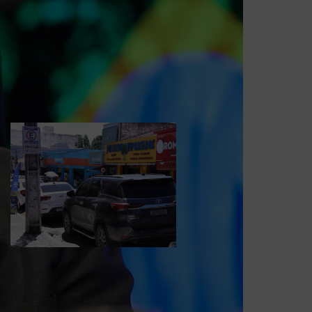
deputado estadual e
defende causas do
esporte, dos animais e
das pessoas
neurodivergentes
Usuários da Zona Azul
podem solicitar
atendimento e