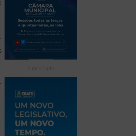
a
r
.
s
Publicidade
r