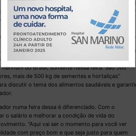
eiro e tem espaço para todo mundo.
O presidente Lul
eu espaço, mas tem um espaço da agricultura familia
sável de alimentar a população brasileira’. O
a, o arroz, o feijão e o trigo passam pela agricultura
am pelo debate de reforma agrária”, falou o ministro
ção Nacional do MST, essa é uma das maiores feira
cou que são mais de 1.850 itens diferentes. “Essa
r nenhum do Brasil, somente nessa feira. São 500
ores, mais de 500 kg de sementes e hortaliças”.
ara discutir o tema dos alimentos saudáveis e garanti
ador.
hador numa feira dessa é diferenciado. Com o
r o salário e melhorar a condição de vida do
movimento. “Aqui vai ser o momento para você ver
ualidade com preço bom e que seja justo para quem