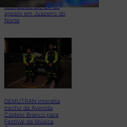
reembolso até 24 de
agosto em Juazeiro do
Norte
DEMUTRAN interdita
trecho da Avenida
Castelo Branco para
Festival da Música