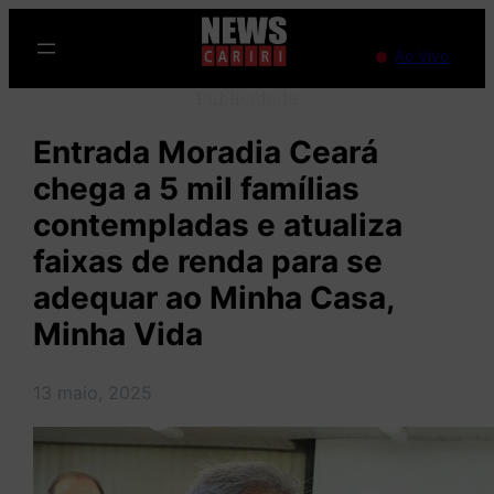
Pular
para
Ao Vivo
o
Publicidade
conteúdo
Entrada Moradia Ceará
chega a 5 mil famílias
contempladas e atualiza
faixas de renda para se
adequar ao Minha Casa,
Minha Vida
13 maio, 2025