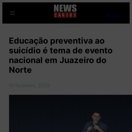
Pular
para
Ao Vivo
o
Publicidade
conteúdo
Educação preventiva ao
suicídio é tema de evento
nacional em Juazeiro do
Norte
10 fevereiro, 2025