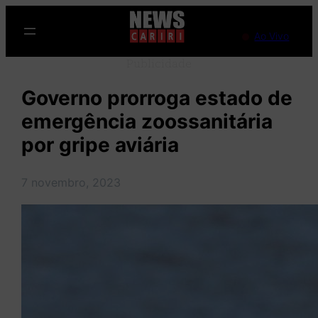
Pular
para
Ao Vivo
o
Publicidade
conteúdo
Governo prorroga estado de
emergência zoossanitária
por gripe aviária
7 novembro, 2023