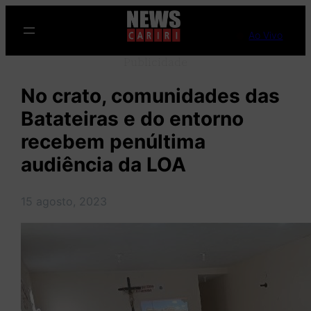
Pular
para
Ao Vivo
o
Publicidade
conteúdo
No crato, comunidades das
Batateiras e do entorno
recebem penúltima
audiência da LOA
15 agosto, 2023