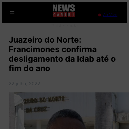
Pular
para
Ao Vivo
o
Publicidade
conteúdo
Juazeiro do Norte:
Francimones confirma
desligamento da Idab até o
fim do ano
22 julho, 2022