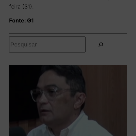
feira (31).
Fonte: G1
P
e
s
q
u
i
s
a
r