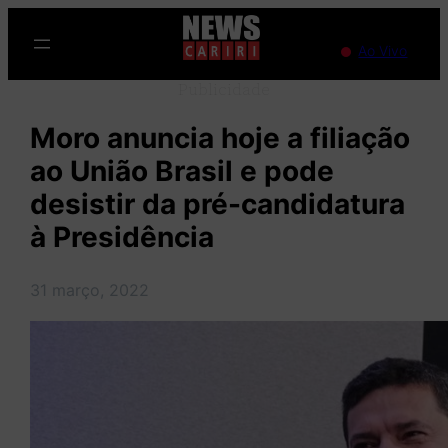
Pular
para
Ao Vivo
o
Publicidade
conteúdo
Moro anuncia hoje a filiação
ao União Brasil e pode
desistir da pré-candidatura
à Presidência
31 março, 2022