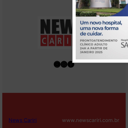
Youtube
Instagram
Facebook
News Cariri
www.newscariri.com.br