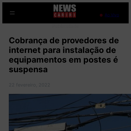
Pular
para
Ao Vivo
o
Publicidade
conteúdo
Cobrança de provedores de
internet para instalação de
equipamentos em postes é
suspensa
22 fevereiro, 2022