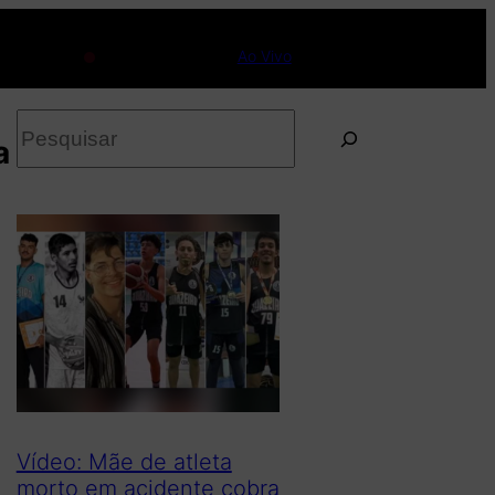
Ao Vivo
P
a
e
s
q
u
i
s
a
r
Vídeo: Mãe de atleta
morto em acidente cobra