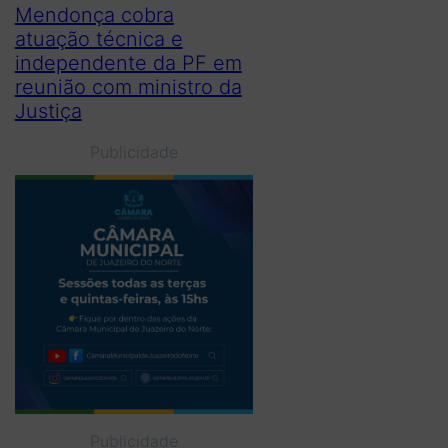
Mendonça cobra
atuação técnica e
independente da PF em
reunião com ministro da
Justiça
Publicidade
Publicidade