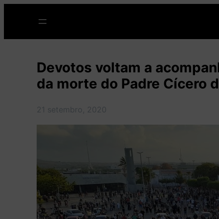
Pular
para
o
conteúdo
Devotos voltam a acompan
da morte do Padre Cícero 
21 setembro, 2020