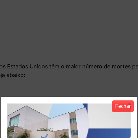
os Estados Unidos têm o maior número de mortes p
ja abaixo:
Fechar