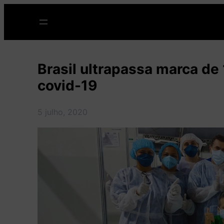
Pular
para
o
conteúdo
Brasil ultrapassa marca de
covid-19
5 julho, 2020