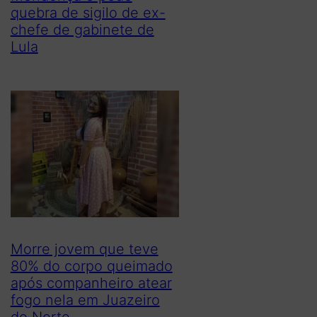
quebra de sigilo de ex-
chefe de gabinete de
Lula
Morre jovem que teve
80% do corpo queimado
após companheiro atear
fogo nela em Juazeiro
do Norte