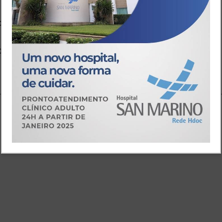
 um pouco diferentes dos divulgados pelo Ministério
 ministério, divulgado neste sábado, o
Brasil tem
perados e 64.265 óbitos.