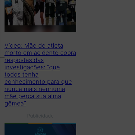
Vídeo: Mãe de atleta
morto em acidente cobra
respostas das
investigações: “que
todos tenha
conhecimento para que
nunca mais nenhuma
mãe perca sua alma
gêmea”
Publicidade