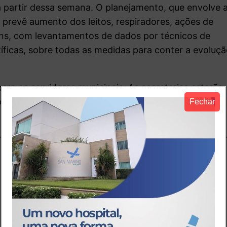
a partir dessa semana. O planejamento, que envolve 
 prevê aumento dos leitos, respiradores, ações de
ens, com levantamentos de dados por técnicos de
íficas, sobre todas as medidas para conter a evoluç
ra os servidores municipais. As secretarias estarão
ocolos de segurança e regime especial de trabalho,
Fechar