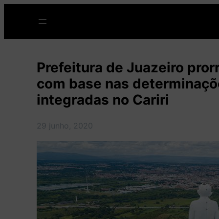
Pular
para
o
conteúdo
Prefeitura de Juazeiro pror
com base nas determinaçõ
integradas no Cariri
29 junho, 2020