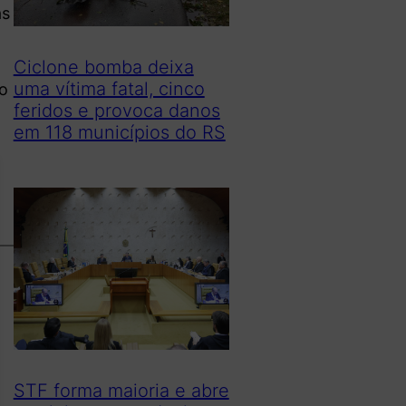
as
Ciclone bomba deixa
uma vítima fatal, cinco
ão
feridos e provoca danos
em 118 municípios do RS
STF forma maioria e abre