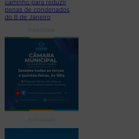
caminho para reduzir
penas de condenados
do 8 de Janeiro
Publicidade
Publicidade