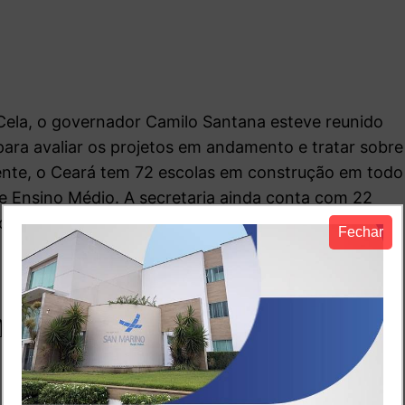
ela, o governador Camilo Santana esteve reunido
ara avaliar os projetos em andamento e tratar sobre
ente, o Ceará tem 72 escolas em construção em todo
de Ensino Médio. A secretaria ainda conta com 22
cação Infantil (CEIs) sendo construídos em todas as
Fechar
mpo integral (ensino