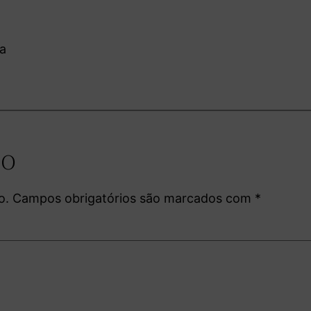
la
io
o.
Campos obrigatórios são marcados com
*