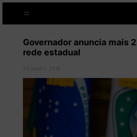
Pular
para
o
conteúdo
Governador anuncia mais 2
rede estadual
24 janeiro, 2019