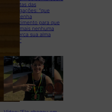
respostas das
investigações: “que
todos tenha
conhecimento para que
nunca mais nenhuma
mãe perca sua alma
gêmea”
Vídeo: “Ele chegou em