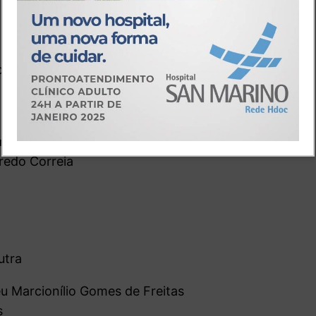
o
mbá da Frota
redo Correia
utra
 Marcionílio Gomes de Freitas
s