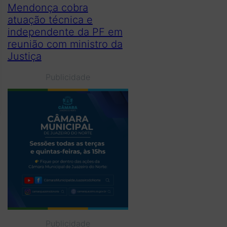
Mendonça cobra
atuação técnica e
independente da PF em
reunião com ministro da
Justiça
Publicidade
Publicidade