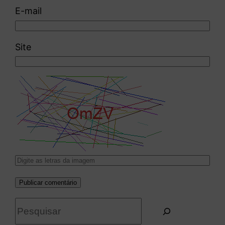
E-mail
Site
P
e