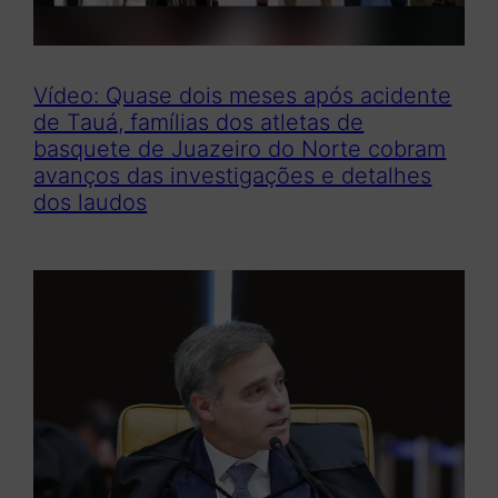
Vídeo: Quase dois meses após acidente
de Tauá, famílias dos atletas de
basquete de Juazeiro do Norte cobram
avanços das investigações e detalhes
dos laudos