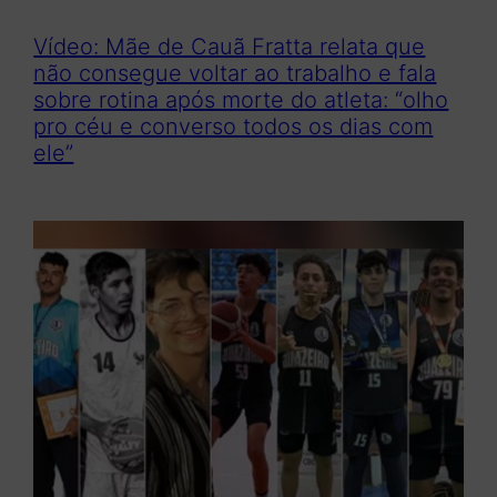
Vídeo: Mãe de Cauã Fratta relata que
não consegue voltar ao trabalho e fala
sobre rotina após morte do atleta: “olho
pro céu e converso todos os dias com
ele”