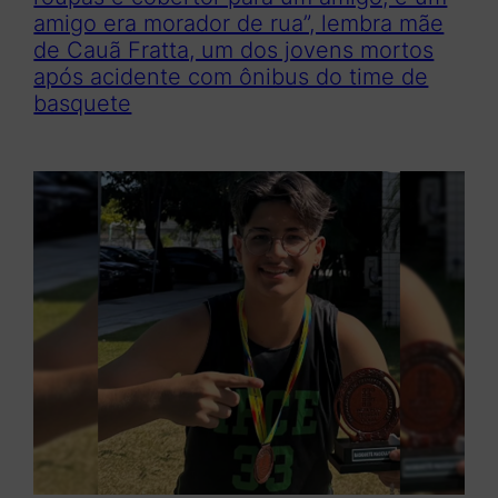
amigo era morador de rua”, lembra mãe
de Cauã Fratta, um dos jovens mortos
após acidente com ônibus do time de
basquete