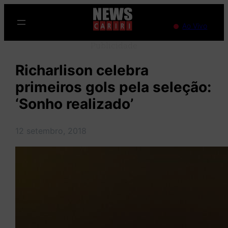
Pular
para
Ao Vivo
o
Publicidade
conteúdo
Richarlison celebra
primeiros gols pela seleção:
‘Sonho realizado’
12 setembro, 2018