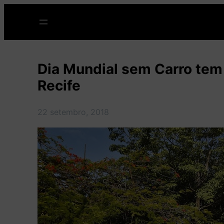
Pular
para
o
conteúdo
Dia Mundial sem Carro tem
Recife
22 setembro, 2018