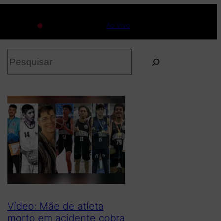
Ao Vivo
P
e
s
q
u
i
s
a
r
Vídeo: Mãe de atleta
morto em acidente cobra