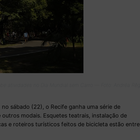
ebe atividades no Dia Mundial sem Carro — Foto: Andréa Rê
 no sábado (22), o Recife ganha uma série de
e outros modais. Esquetes teatrais, instalação de
as e roteiros turísticos feitos de bicicleta estão entre