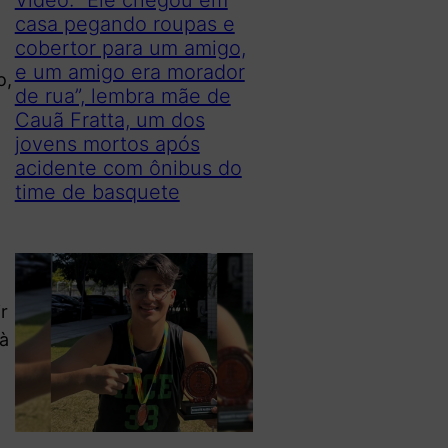
casa pegando roupas e
o
cobertor para um amigo,
e um amigo era morador
o,
de rua”, lembra mãe de
Cauã Fratta, um dos
jovens mortos após
acidente com ônibus do
time de basquete
r
 à