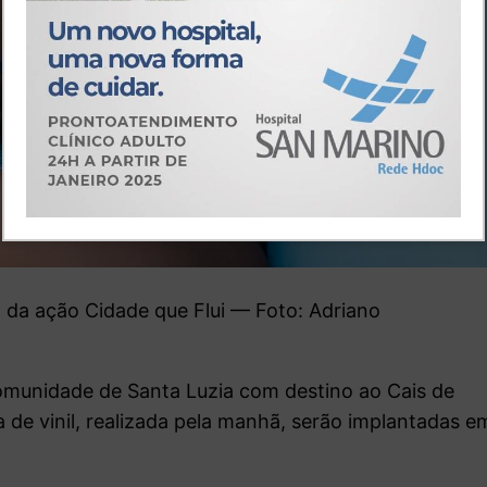
 da ação Cidade que Flui — Foto: Adriano
 comunidade de Santa Luzia com destino ao Cais de
a de vinil, realizada pela manhã, serão implantadas e