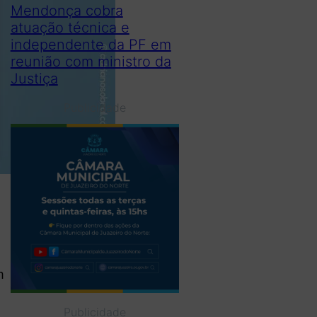
Mendonça cobra
atuação técnica e
independente da PF em
reunião com ministro da
Justiça
Publicidade
m
Publicidade