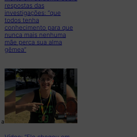
respostas das
investigações: “que
todos tenha
conhecimento para que
nunca mais nenhuma
mãe perca sua alma
gêmea”
go
 a
Vídeo: “Ele chegou em