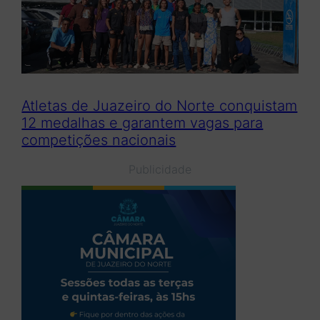
Atletas de Juazeiro do Norte conquistam
12 medalhas e garantem vagas para
competições nacionais
Publicidade