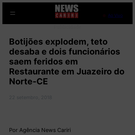
Pular
para
Ao Vivo
o
Publicidade
conteúdo
Botijões explodem, teto
desaba e dois funcionários
saem feridos em
Restaurante em Juazeiro do
Norte-CE
22 setembro, 2018
Por Agência News Cariri