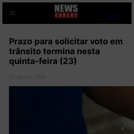
Pular
para
Ao Vivo
o
Publicidade
conteúdo
Prazo para solicitar voto em
trânsito termina nesta
quinta-feira (23)
23 agosto, 2018