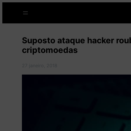
Pular
para
o
conteúdo
Suposto ataque hacker ro
criptomoedas
27 janeiro, 2018