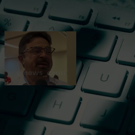
receber filhos no Dia dos
Pais
Vídeo: Prefeito de
Caririaçu, Acácio Leite,
reforça apoio a Elmano
para governador, declara
votos em André
Figueiredo para federal e