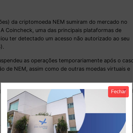
lhões) da criptomoeda NEM sumiram do mercado no
 A Coincheck, uma das principais plataformas de
iou ter detectado um acesso não autorizado ao seu
).
uspendeu as operações temporariamente após o caso
são de NEM, assim como de outras moedas virtuais e
pediu desculpas pelo incidente e afirmou que preten
Fechar