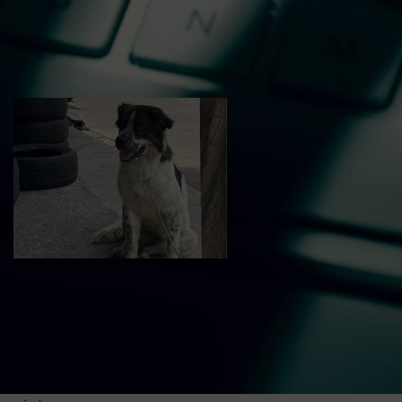
Davi de Raimundão para
Estadual
Vídeo: Cachorro é
abandonado perto da
rodoviária de Juazeiro
do Norte; tutora teria
deixado animal antes de