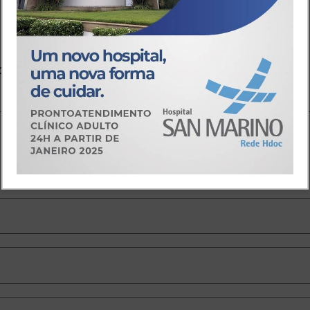
io
o.
Campos obrigatórios são marcados com
*