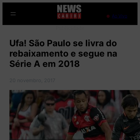
Pular
para
Ao Vivo
o
Publicidade
conteúdo
Ufa! São Paulo se livra do
rebaixamento e segue na
Série A em 2018
20 novembro, 2017