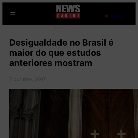
Pular
para
Ao Vivo
o
Publicidade
conteúdo
Desigualdade no Brasil é
maior do que estudos
anteriores mostram
7 outubro, 2017