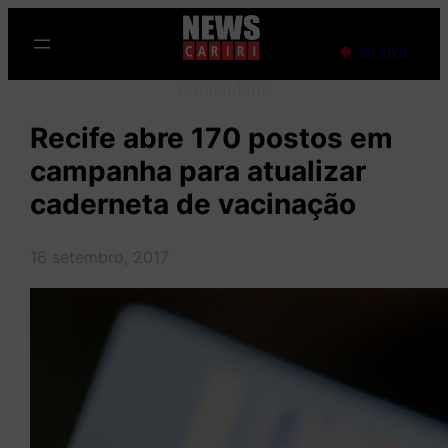
Pular
para
Ao Vivo
o
Publicidade
conteúdo
Recife abre 170 postos em
campanha para atualizar
caderneta de vacinação
16 setembro, 2017