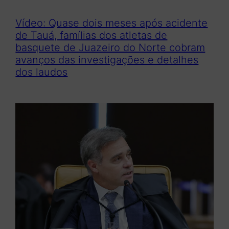
Vídeo: Quase dois meses após acidente
de Tauá, famílias dos atletas de
basquete de Juazeiro do Norte cobram
avanços das investigações e detalhes
dos laudos