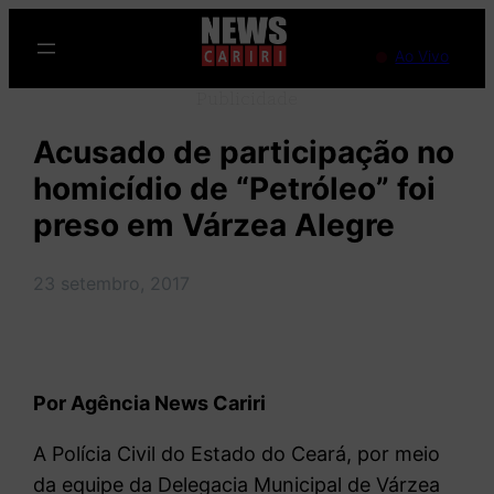
Pular
para
Ao Vivo
o
Publicidade
conteúdo
Acusado de participação no
homicídio de “Petróleo” foi
preso em Várzea Alegre
23 setembro, 2017
Por Agência News Cariri
A Polícia Civil do Estado do Ceará, por meio
da equipe da Delegacia Municipal de Várzea