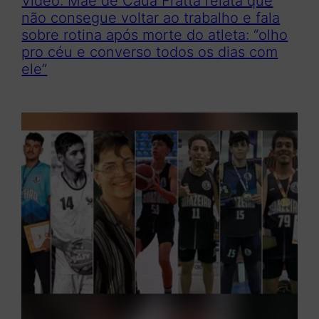
Vídeo: Mãe de Cauã Fratta relata que
não consegue voltar ao trabalho e fala
sobre rotina após morte do atleta: “olho
pro céu e converso todos os dias com
ele”