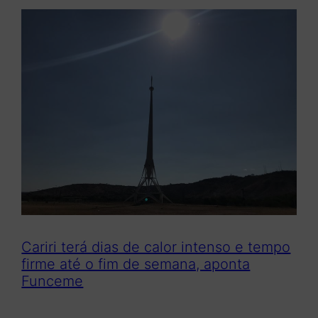
Cariri terá dias de calor intenso e tempo
firme até o fim de semana, aponta
Funceme