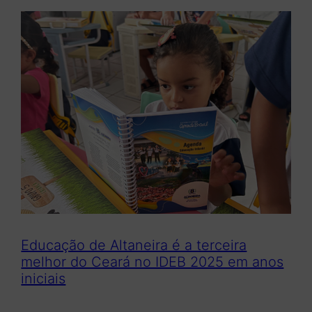
q
u
i
s
a
r
Educação de Altaneira é a terceira
melhor do Ceará no IDEB 2025 em anos
iniciais