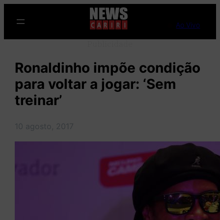
Pular
para
Ao Vivo
o
Publicidade
conteúdo
Ronaldinho impõe condição
para voltar a jogar: ‘Sem
treinar’
10 agosto, 2017