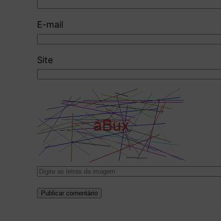
E-mail
Site