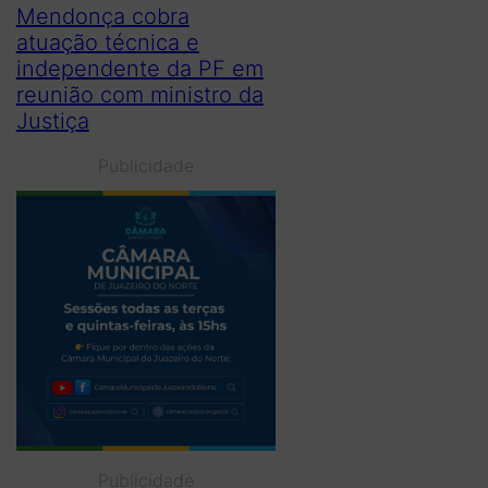
Mendonça cobra
atuação técnica e
independente da PF em
reunião com ministro da
Justiça
Publicidade
Publicidade