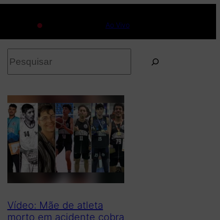
Ao Vivo
P
e
s
q
u
i
s
a
r
Vídeo: Mãe de atleta
morto em acidente cobra