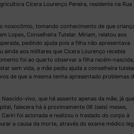
 agricultora Cícera Lourenço Pereira, residente na Rua
ido nosocômio, tomando conhecimento de que crianç
am Lopes, Conselheira Tutelar. Miriam, relatou aos
sperada, pedindo ajuda pois a filha não apresentava
tou ainda aos militares que Cícera Lourenço recebia
omento foi ao quarto observar a filha recém-nascida
ar sem vida, a mãe pediu ajuda a conselheira tutelar
tivos de que a mesma tenha apresentado problemas 
 Nascido-vivo, que há assento apenas da mãe, já qu
pital, falecera há à proximamente 06 (seis) meses,
Cariri foi acionada e realizou o traslado do corpo à
purar a causa da morte, através do exame médico leg