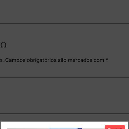
io
o.
Campos obrigatórios são marcados com
*