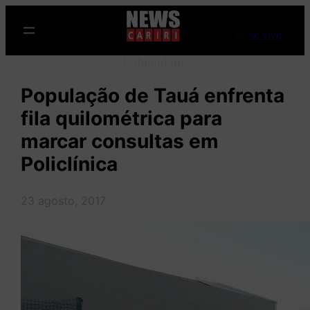
Pular
para
Ao Vivo
o
Publicidade
conteúdo
População de Tauá enfrenta
fila quilométrica para
marcar consultas em
Policlínica
23 agosto, 2017