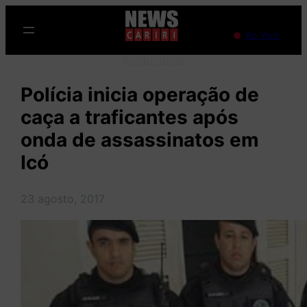
Pular
para
Ao Vivo
o
Publicidade
conteúdo
Polícia inicia operação de
caça a traficantes após
onda de assassinatos em
Icó
23 agosto, 2017