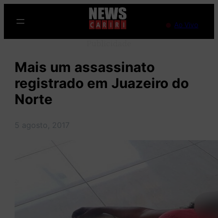
Pular
para
Ao Vivo
o
Publicidade
conteúdo
Mais um assassinato
registrado em Juazeiro do
Norte
5 agosto, 2017