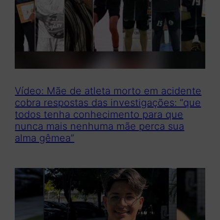
Vídeo: Mãe de atleta morto em acidente
cobra respostas das investigações: “que
todos tenha conhecimento para que
nunca mais nenhuma mãe perca sua
alma gêmea”