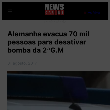
Pular
para
Ao Vivo
o
Publicidade
conteúdo
Alemanha evacua 70 mil
pessoas para desativar
bomba da 2ªG.M
31 agosto, 2017