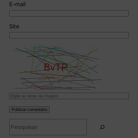
E-mail
Site
P
e