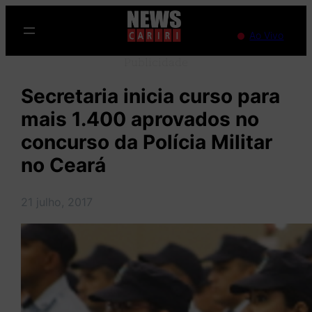
Pular
para
Ao Vivo
o
Publicidade
conteúdo
Secretaria inicia curso para
mais 1.400 aprovados no
concurso da Polícia Militar
no Ceará
21 julho, 2017