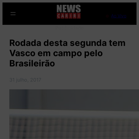
Pular
para
Ao Vivo
o
Publicidade
conteúdo
Rodada desta segunda tem
Vasco em campo pelo
Brasileirão
31 julho, 2017