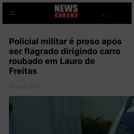
Pular
para
Ao Vivo
o
Publicidade
conteúdo
Policial militar é preso após
ser flagrado dirigindo carro
roubado em Lauro de
Freitas
26 julho, 2017