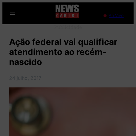
Pular
para
Ao Vivo
o
Publicidade
conteúdo
Ação federal vai qualificar
atendimento ao recém-
nascido
24 julho, 2017