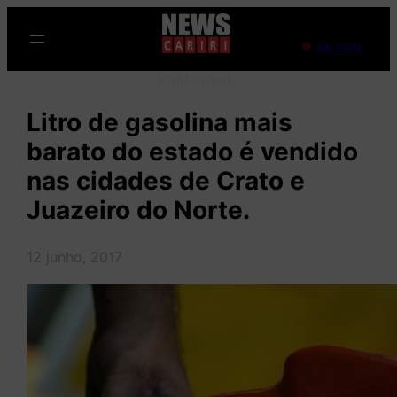
Pular
para
Ao Vivo
o
Publicidade
conteúdo
Litro de gasolina mais
barato do estado é vendido
nas cidades de Crato e
Juazeiro do Norte.
12 junho, 2017