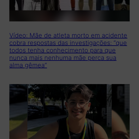
Vídeo: Mãe de atleta morto em acidente
cobra respostas das investigações: “que
todos tenha conhecimento para que
nunca mais nenhuma mãe perca sua
alma gêmea”