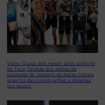
Vídeo: Quase dois meses após acidente
de Tauá, famílias dos atletas de
basquete de Juazeiro do Norte cobram
avanços das investigações e detalhes
dos laudos