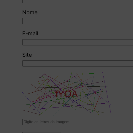
Nome
E-mail
Site