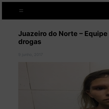
Pular
para
o
conteúdo
Juazeiro do Norte – Equipe
drogas
9 junho, 2017