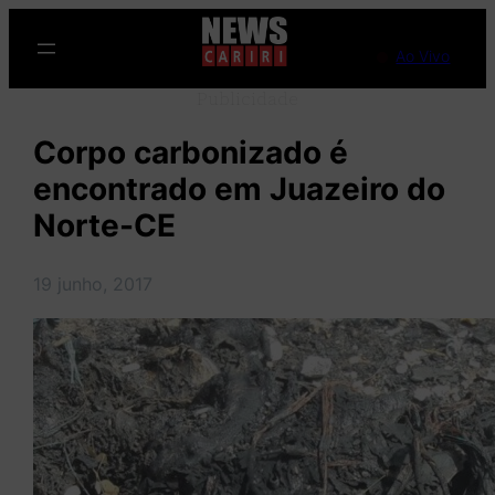
Pular
para
Ao Vivo
o
Publicidade
conteúdo
Corpo carbonizado é
encontrado em Juazeiro do
Norte-CE
19 junho, 2017