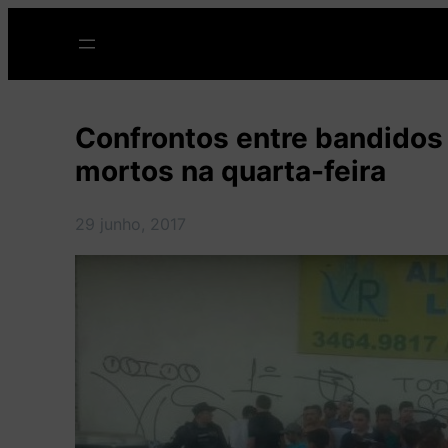
Pular
para
o
conteúdo
Confrontos entre bandidos e
mortos na quarta-feira
29 junho, 2017