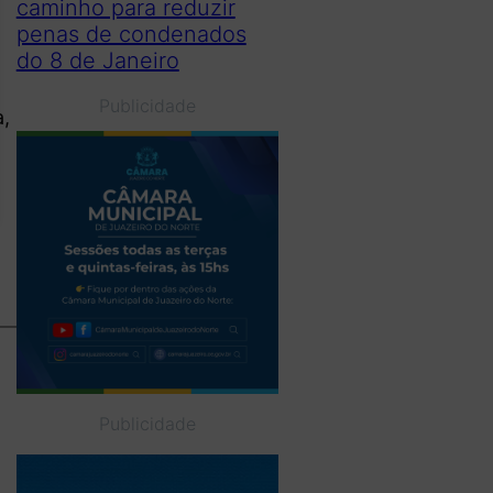
caminho para reduzir
penas de condenados
do 8 de Janeiro
Publicidade
a,
Publicidade