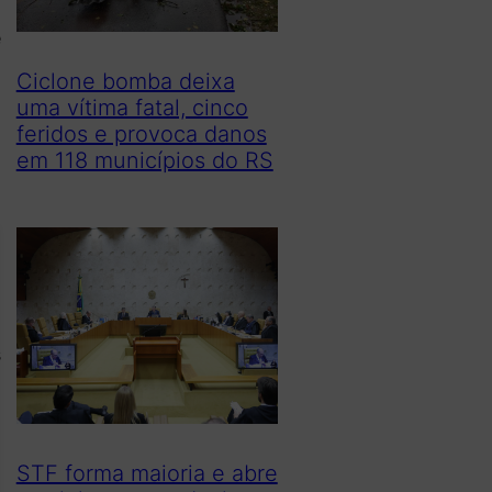
é
Ciclone bomba deixa
uma vítima fatal, cinco
feridos e provoca danos
em 118 municípios do RS
s
a
STF forma maioria e abre