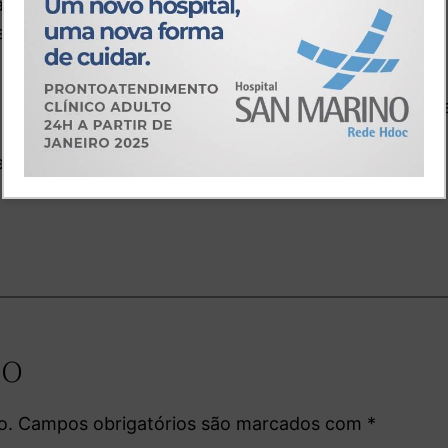
na zona Oeste da Capita, sendo identificado como o
Pereira, 33 anos, residente na comunidade Goiabeiras,
 outro ex-presidiário, Francisco de Assis Silva Sous
, no bairro Cachoeira da Pasta. Oito homens, em
 execução sumária.
io
o.
Campos obrigatórios são marcados com
*