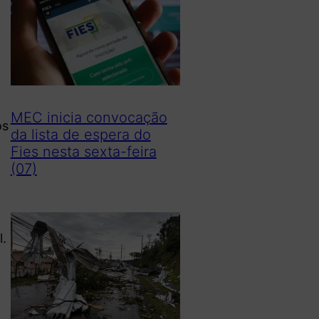
MEC inicia convocação
os
da lista de espera do
Fies nesta sexta-feira
(07)
l.