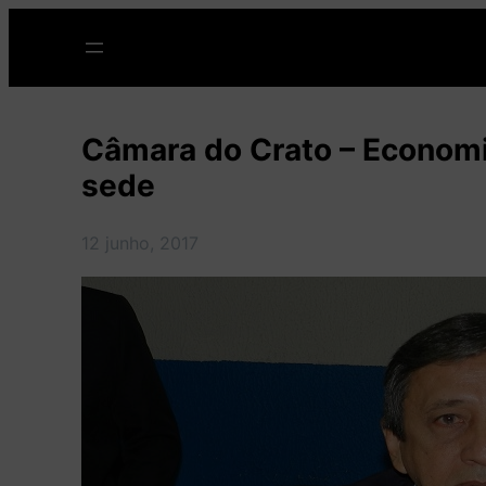
Pular
para
o
conteúdo
Câmara do Crato – Economi
sede
12 junho, 2017