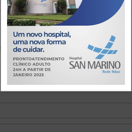
io
o.
Campos obrigatórios são marcados com
*