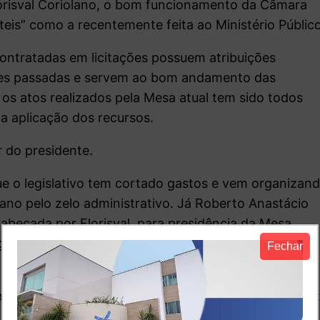
Florisval Coriolano, o bom funcionamento da Câmara
is” como a recentemente feita ao Ministério Público
ontratadas em licitações possuem atribuições
ões passadas e servem ao bom andamento das
ue os atos realizados pela Mesa atual tem sido todos
a aplicação dos recursos.
 do presidente.
ue o legislativo tem cortado gastos e vem organizan
ano pelo zelo administrativo. Já Roberto Anastácio
beçada por Florisval, para presidência da Mesa,
gestor.
Fechar
u que algumas publicações jornalísticas apresentem
 averiguação e sugeriu que a Mesa Diretora apresen