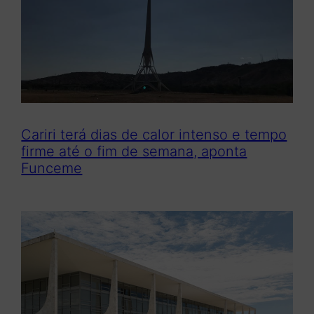
Cariri terá dias de calor intenso e tempo
firme até o fim de semana, aponta
Funceme