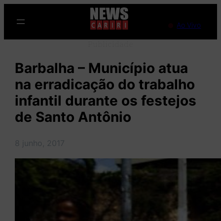
Pular
para
Ao Vivo
o
Publicidade
conteúdo
Barbalha – Município atua
na erradicação do trabalho
infantil durante os festejos
de Santo Antônio
8 junho, 2017