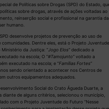
special de Políticas sobre Drogas (SPD) do Estado, qu
líticas sobre drogas, através de ações voltadas ao
ento, reinserção social e profissional na garantia da
 ser humano.
 SPD desenvolve projetos de prevenção ao uso de
 e comunidades. Dentre eles, está o Projeto Juventud
inistério da Justiça: “
Jogo Elos”
dedicado a
xecutado na escola; O “
#Tamojunto”
voltado a
bém executado na escola; e “
Famílias Fortes”
4 anos sendo orientado a acontecer nos Centros de
u em outros equipamentos adequados.
Desenvolvimento Social do Crato Águeda Duarte, a
s diante de alguns critérios, selecionou o município,
plado com o Projeto Juventude do Futuro “Nesse
 conhecimento para a implantação desse projeto qu