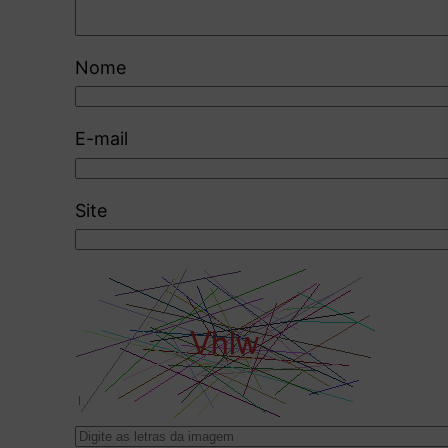
Nome
E-mail
Site