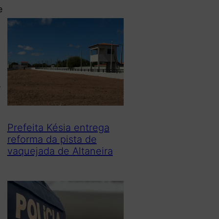
e
e
Prefeita Késia entrega
reforma da pista de
vaquejada de Altaneira
e