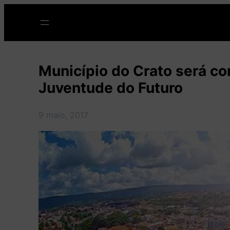
Pular
para
o
conteúdo
Município do Crato será c
Juventude do Futuro
9 maio, 2017