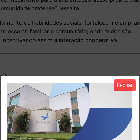
comunidade cratense” ressalta
imento de habilidades sociais; fortalecem e amplia
te escolar, familiar e comunitário; onde todos são
 incentivando assim a interação cooperativa.
io
Fechar
o.
Campos obrigatórios são marcados com
*