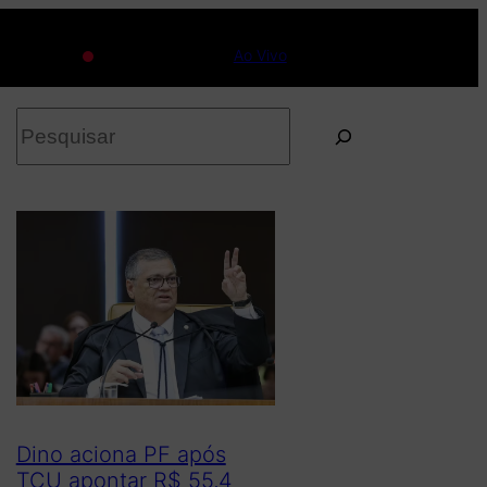
Ao Vivo
P
e
s
q
u
i
s
a
r
Dino aciona PF após
TCU apontar R$ 55,4