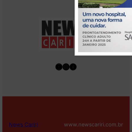
Youtube
Instagram
Facebook
News Cariri
www.newscariri.com.br