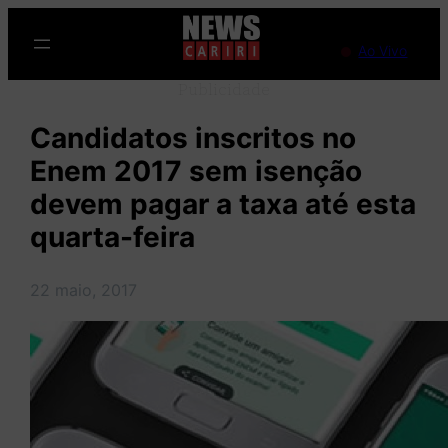
Pular
para
Ao Vivo
o
Publicidade
conteúdo
Candidatos inscritos no
Enem 2017 sem isenção
devem pagar a taxa até esta
quarta-feira
22 maio, 2017