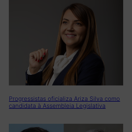
q
u
i
s
a
r
Progressistas oficializa Ariza Silva como
candidata à Assembleia Legislativa