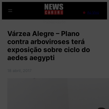
Pular
para
Ao Vivo
o
Publicidade
conteúdo
Várzea Alegre – Plano
contra arboviroses terá
exposição sobre ciclo do
aedes aegypti
18 abril, 2017