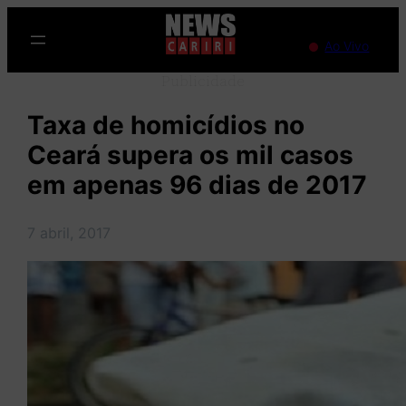
Pular
para
Ao Vivo
o
Publicidade
conteúdo
Taxa de homicídios no
Ceará supera os mil casos
em apenas 96 dias de 2017
7 abril, 2017