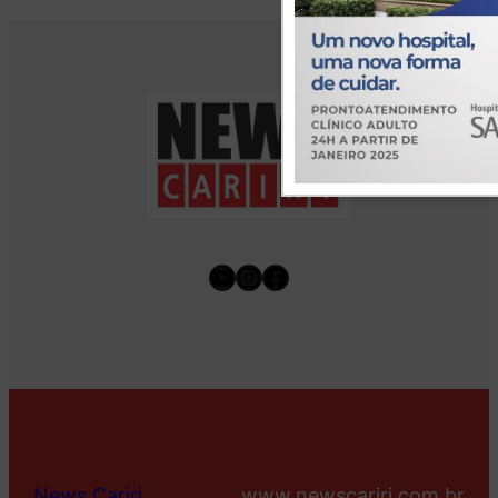
Youtube
Instagram
Facebook
News Cariri
www.newscariri.com.br