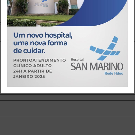
io
o.
Campos obrigatórios são marcados com
*