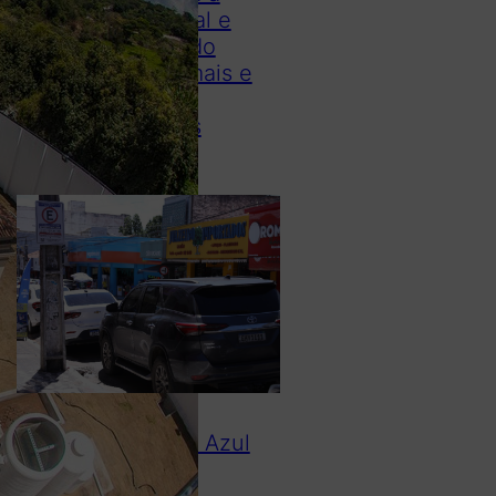
deputado estadual e
defende causas do
esporte, dos animais e
das pessoas
neurodivergentes
Usuários da Zona Azul
podem solicitar
atendimento e