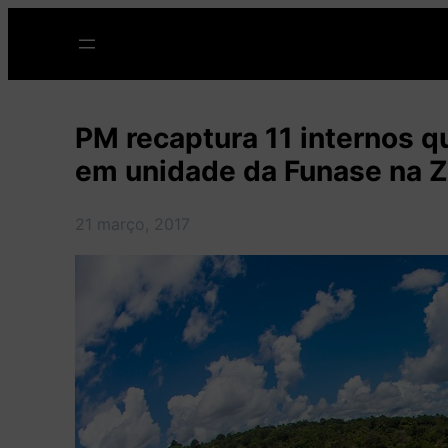
Pular
para
o
conteúdo
PM recaptura 11 internos q
em unidade da Funase na Z
21 março, 2017