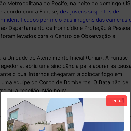
ão Metropolitana do Recife, na noite do domingo (19
De acordo com a Funase,
dez jovens suspeitos de
am identificados por meio das imagens das câmeras 
 ao Departamento de Homicídio e Proteção à Pessoa
e foram levados para o Centro de Observação e
 a Unidade de Atendimento Inicial (Uniai). A Funase
gedoria, abriu uma sindicância para apurar as caus
rante o qual internos chegaram a colocar fogo em
or uma equipe do Corpo de Bombeiros. O Batalhão de
trolou a rebelião. Não houv
Fechar