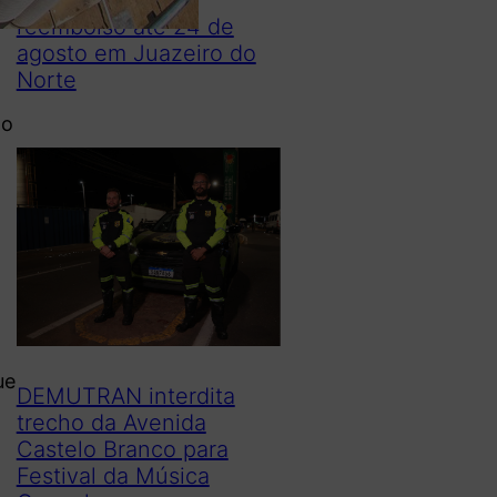
reembolso até 24 de
agosto em Juazeiro do
Norte
to
e
ue
DEMUTRAN interdita
trecho da Avenida
Castelo Branco para
Festival da Música