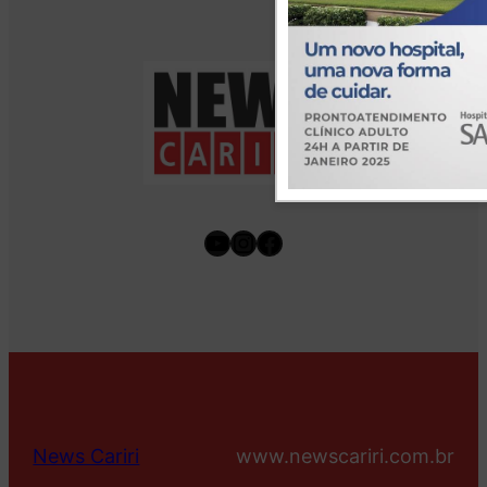
Youtube
Instagram
Facebook
News Cariri
www.newscariri.com.br