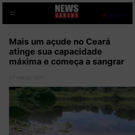
Pular
para
Ao Vivo
o
Publicidade
conteúdo
Mais um açude no Ceará
atinge sua capacidade
máxima e começa a sangrar
27 março, 2017