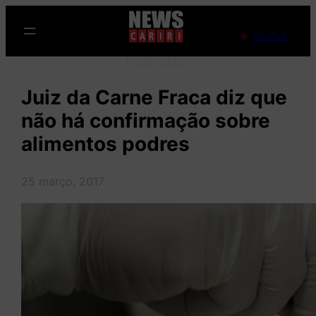
Pular
para
Ao Vivo
o
Publicidade
conteúdo
Juiz da Carne Fraca diz que
não há confirmação sobre
alimentos podres
25 março, 2017