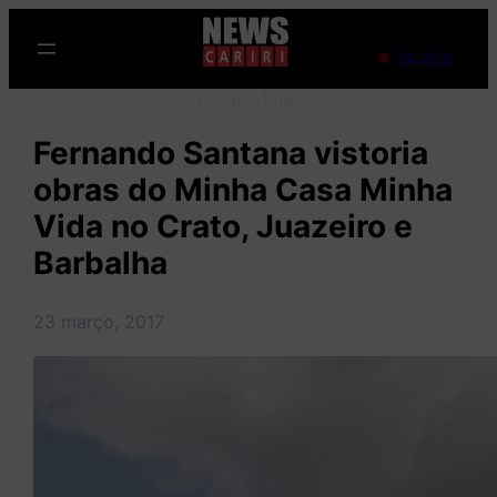
Pular
para
Ao Vivo
o
Publicidade
conteúdo
Fernando Santana vistoria
obras do Minha Casa Minha
Vida no Crato, Juazeiro e
Barbalha
23 março, 2017