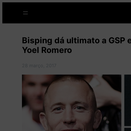
Pular
para
o
conteúdo
Bisping dá ultimato a GSP e
Yoel Romero
28 março, 2017