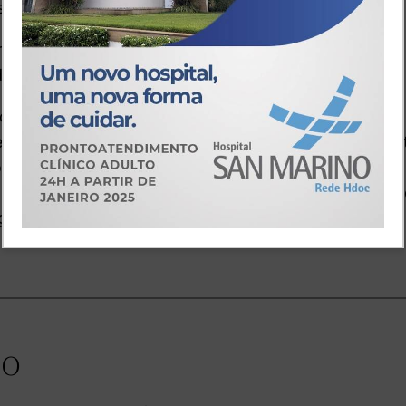
ssim.
a disputa do título da categoria de St-Pierre e
disse não ter medo.
Romero receberá a disputa de cinturão. Eu não tenho
então é claro que temos um grande evento aí. Essa lu
ficar parado esperando. Não é ele que decide nada.
até que Georges St-Pierre queira me enfrentar. Pos
 ganhar a mesma coisa.
io