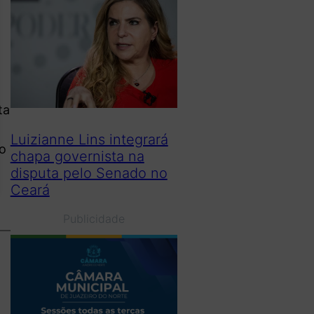
ta
Luizianne Lins integrará
so
chapa governista na
disputa pelo Senado no
Ceará
Publicidade