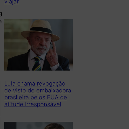
viajar
g
e
Lula chama revogação
de visto de embaixadora
brasileira pelos EUA de
atitude irresponsável
s